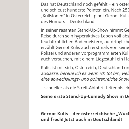
Das hat Deutschland noch gefehlt – ein öst
und schleust hunderte Pointen ein. Nach 
„Kulisionen“ in Österreich, plant Gernot Ku
des Humors – Deutschland.
In seiner rasanten Stand-Up-Show nimmt Ger
Reise durch sein hyperaktives Leben voll ab
feuchtfröhlichen Bademeistern, aufdringlic
erzählt Gernot Kulis auch erstmals von sei
Polizei und anderen vorprogrammierten Kuli
auch versuchen, mit einem Liegestuhl ein Ha
Kulis ist mit sich, Österreich, Deutschland u
auslasse, bereue ich es wenn ich tot bin, vie
eine abwechslungs- und pointenreiche Show: 
…schneller als die Streif-Abfahrt, fetter als 
Seine erste Stand-Up-Comedy Show in De
Gernot Kulis – der österreichische „Wuc
und frech! Jetzt auch in Deutschland!