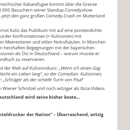
erreichischer Kabarefugee kommt über die Grenze
250.000 Besuchern seiner Standup-Comedyshow
lis jetzt den ganz großen Comedy-Crash im Mutterland
not Kulis das Publikum mit auf eine pointendichte
surder Konfrontationen (= Kulisionen) mit
hen Meerestieren und eitlen Notrufsäulen. In München
nen herzhaften Begegnungen mit der bayerischen
sionen als Ösi in Deutschland – warum musste er
ndtuch zu reservieren.
nd der Welt auf Kulisionskurs: „
Wenn ich einen Gag
lleicht ein Leben lang“, so der Comedian. Kulisionen,
„Schräger als der schiefe Turm von Pisa!
“
ein Wiener Schnitzel und noch witziger als Ibiza-Videos.
utschland wird seine bisher beste...
hteldrucker der Nation“ – Überraschend, witzig