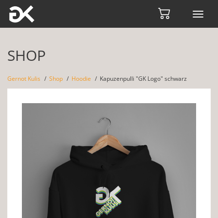
Toggl
navig
SHOP
Gernot Kulis
Shop
Hoodie
Kapuzenpulli "GK Logo" schwarz