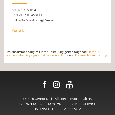
Art.-Nr. 7160194-T
EAN 2122018458111
inkl. 20% MwSt. / zzgl. Versand
Zurück
Im Zusammenhang mit Ihrer Bestellung gelten folgende
Liefer- &
Zahlungsbedingungen und Retouren
,
AGBs
und
Datenschutzerklärung
.
© 2026 Gernot Kulis. Alle Rechte vorbehalten.
GERNOT KULIS
KONTAKT
TEAM
SERVICE
DATENSCHUTZ
IMPRESSUM