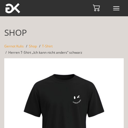
Toggl
navig
SHOP
Gernot Kulis
Shop
T-Shirt
Herren T-Shirt „Ich kann nicht anders“ schwarz