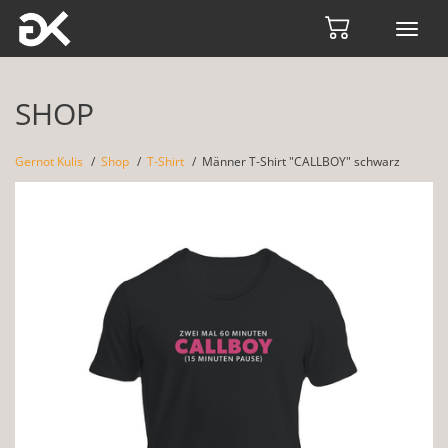
Toggl
navig
SHOP
Gernot Kulis
Shop
T-Shirt
Männer T-Shirt "CALLBOY" schwarz