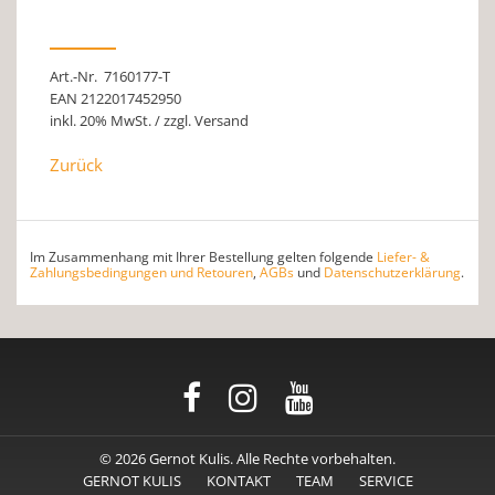
Art.-Nr. 7160177-T
EAN 2122017452950
inkl. 20% MwSt. / zzgl. Versand
Zurück
Im Zusammenhang mit Ihrer Bestellung gelten folgende
Liefer- &
Zahlungsbedingungen und Retouren
,
AGBs
und
Datenschutzerklärung
.
© 2026 Gernot Kulis. Alle Rechte vorbehalten.
GERNOT KULIS
KONTAKT
TEAM
SERVICE