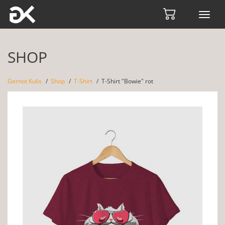
Toggl
navig
SHOP
Gernot Kulis
Shop
T-Shirt
T-Shirt "Bowie" rot