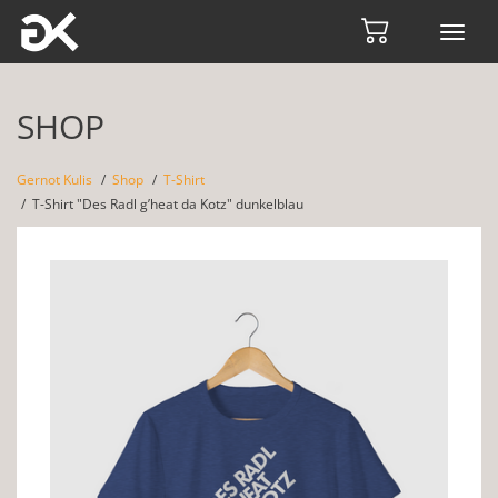
Toggl
navig
SHOP
Gernot Kulis
Shop
T-Shirt
T-Shirt "Des Radl g’heat da Kotz" dunkelblau