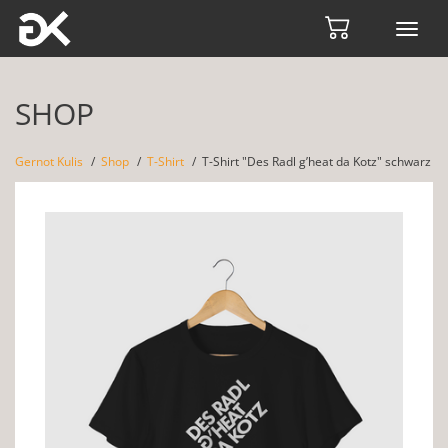
Toggl
navig
SHOP
Gernot Kulis
Shop
T-Shirt
T-Shirt "Des Radl g’heat da Kotz" schwarz